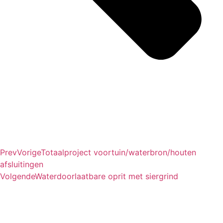
Prev
Vorige
Totaalproject voortuin/waterbron/houten
afsluitingen
Volgende
Waterdoorlaatbare oprit met siergrind